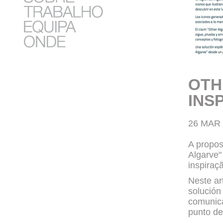
OTH
INS
26 MAR 
A propos
Algarve"
inspiraç
Neste ar
solución
comunica
punto de 