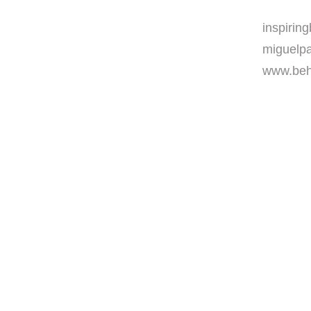
inspirin
miguelpa
www.beha