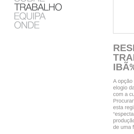
RES
TRA
IBÃ
A opção 
elogio d
com a cu
Procuran
esta reg
“especta
produção
de uma f