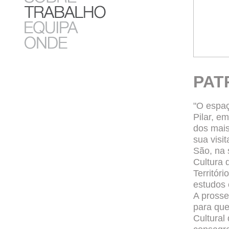
PAT
"O espaç
Pilar, e
dos mais
sua visit
São, na 
Cultura 
Territór
estudos 
A prosse
para que
Cultural