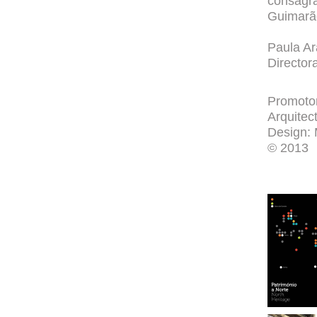
consagr
Guimarãe
Paula Ar
Director
Promotor
Arquitec
Design: 
© 2013