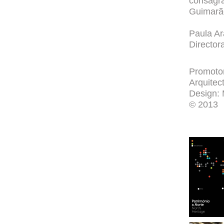
consagr
Guimarãe
Paula Ar
Director
Promotor
Arquitec
Design: 
© 2013