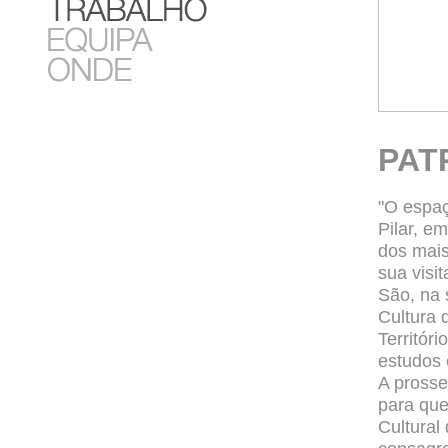
PAT
"O espaç
Pilar, e
dos mais
sua visit
São, na 
Cultura 
Territór
estudos 
A prosse
para que
Cultural